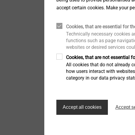
Technical details & coatings
Technical details and
coatings
accept certain cookies. Make your pe
durch ausgebildete HR-Bu
Installation Tools
Through Bolts BA Plus
Structural components
Bundesfamilienministern
made of plastics
Structural plastic parts
Cookies, that are essential for th
Familie kümmern, Angehör
Accessories
Sliding point screw VARIO
Technically necessary cookies ar
oder Pflege mit einem Ber
functions such as page navigatio
Gesellschaft. Das geht of
websites or desired services cou
Iso-Team
unterstützen. Ich gratulie
Cookies, that are not essential fo
Audit vor, dass Vereinbark
All cookies that do not already co
Flat roof profile FP
Unternehmen. Denn die gut
how users interact with website
category in our data privacy sta
Fachkräftemangels für Bet
KERI anchor
Info:
Die Zertifikatsverleihung
Spacer bolt
Accept all cookies
Accept s
werden Arbeitgeber, die i
Auditierung durchliefen, d
JBS-R/EcoTek
gemeinnützigen Hertie St
In diesem Jahr sind es 1