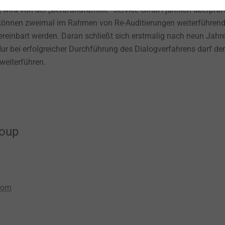
wird von der „berufundfamilie“ Service GmbH jährlich überprüft
 können zweimal im Rahmen von Re-Auditierungen weiterführen
vereinbart werden. Daran schließt sich erstmalig nach neun Jahr
ur bei erfolgreicher Durchführung des Dialogverfahrens darf der
 weiterführen.
roup
com