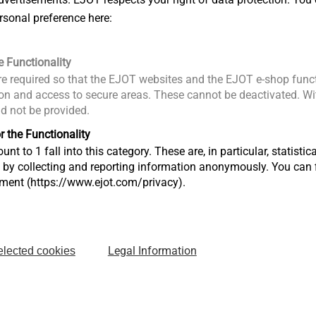
rsonal preference here:
sinesspartner bei der strategischen Personalplanung.
 Lisa Paus
sagte bei der Zertifikatsverleihung: „Sich um Kinder 
e Functionality
ige pflegen – und dennoch fest im Arbeitsleben stehen: Famili
e required so that the EJOT websites and the EJOT e-shop funct
uf vereinbaren zu können, ist essenziell für unsere ganze
n and access to secure areas. These cannot be deactivated. Wit
t nur, wenn Arbeitgeberinnen und Arbeitgeber ihre Beschäftigten
ld not be provided.
re den zertifizierten Betrieben: Sie machen mit Ihrem erfolgreiche
r the Functionality
eit im Arbeitsleben machbar ist. Dabei profitieren auch die
unt to 1 fall into this category. These are, in particular, statis
e Vereinbarkeit von Familie und Beruf ist in Zeiten des wachs
s by collecting and reporting information anonymously. You can 
tment (https://www.ejot.com/privacy).
riebe ein echter Pluspunkt.“
 zum Audit „berufundfamilie“ fand bereits zum 25. Mal statt. Gee
Legal Information
elected cookies
n den jeweils vorangegangenen zwölf Monaten erfolgreich die
ie von der berufundfamilie Service GmbH – die einer Initiative d
iftung entstammt – durchgeführt wird.
40 Unternehmen und 148 Institutionen sowie 35 Hochschulen.